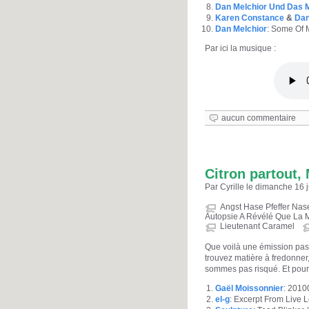
Dan Melchior Und Das
Karen Constance
&
Dan
Dan Melchior
: Some Of M
Par ici la musique :
aucun commentaire
Citron partout, 
Par Cyrille le dimanche 16 
Angst Hase Pfeffer Nas
Autopsie A Révélé Que La M
Lieutenant Caramel
Que voilà une émission pas 
trouvez matière à fredonner,
sommes pas risqué. Et pour 
Gaël Moissonnier
: 20100
el-g
: Excerpt From Live