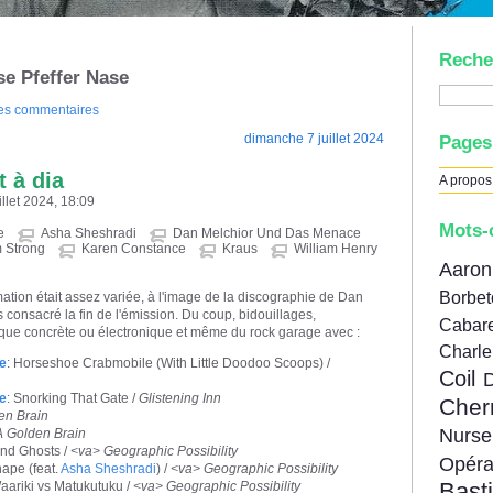
Reche
se Pfeffer Nase
des commentaires
dimanche 7 juillet 2024
Pages
t à dia
A propos
illet 2024, 18:09
Mots-
e
Asha Sheshradi
Dan Melchior Und Das Menace
m Strong
Karen Constance
Kraus
William Henry
Aar
Borbe
tion était assez variée, à l'image de la discographie de Dan
consacré la fin de l'émission. Du coup, bidouillages,
Cabare
ique concrète ou électronique et même du rock garage avec :
Charl
e
: Horseshoe Crabmobile (With Little Doodoo Scoops) /
Coil
e
: Snorking That Gate /
Glistening Inn
Cher
en Brain
Nur
A Golden Brain
and Ghosts /
<va> Geographic Possibility
Opér
hape (feat.
Asha Sheshradi
) /
<va> Geographic Possibility
Bast
Waariki vs Matukutuku /
<va> Geographic Possibility