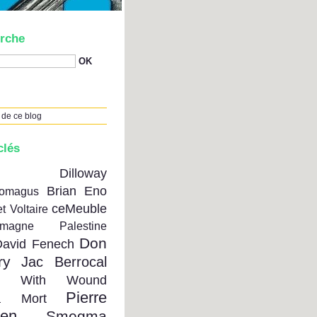
rche
 de ce blog
clés
on Dilloway
Brian Eno
tomagus
ceMeuble
t Voltaire
emagne Palestine
Don
David Fenech
ry
Jac Berrocal
se With Wound
Pierre
a Mort
ien
Smegma