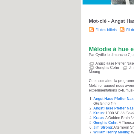
Mot-clé - Angst Ha
Fil des billets
-
Fil 
Mélodie à hue e
Par Cyrille le dimanche 7 ju
Angst Hase Pfeffer Nas
Genghis Cohn
Ji
Meung
Cette semaine, la programma
Melchior auquel nous avons 
experimentations lo-fi, mus
Angst Hase Pfeffer Nas
Glistening Inn
Angst Hase Pfeffer Nas
Kraus
: 1000 AD /
A Gold
Kraus
: A Golden Brain /
Genghis Cohn
: A Thous
Jim Strong
: Afternoon S
William Henry Meung
: 