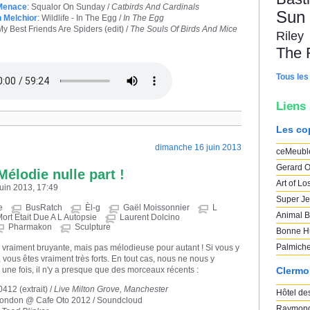
 Menace
: Squalor On Sunday /
Catbirds And Cardinals
Sun
 Melchior
: Wildlife - In The Egg /
In The Egg
y Best Friends Are Spiders (edit) /
The Souls Of Birds And Mice
Riley
The 
Tous les
Liens
Les co
dimanche 16 juin 2013
ceMeubl
Gerard O
Mélodie nulle part !
Art of Lo
juin 2013, 17:49
Super Je
e
BusRatch
Èl-g
Gaël Moissonnier
L
Animal B
ort Etait Due A L Autopsie
Laurent Dolcino
Pharmakon
Sculpture
Bonne H
Palmich
vraiment bruyante, mais pas mélodieuse pour autant ! Si vous y
 vous êtes vraiment très forts. En tout cas, nous ne nous y
une fois, il n'y a presque que des morceaux récents :
Clermo
412 (extrait) /
Live Milton Grove, Manchester
Hôtel des
 London @ Cafe Oto 2012 / Soundcloud
Raymond