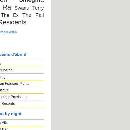
 Ra
Terry
Swans
The Fall
The Ex
Residents
 mots-clés
pains d'abord
e
'Flosing
sing
an François Plomb
iscuit
umeur Provisoire
e Records
nt by night
 Vils
 Bar