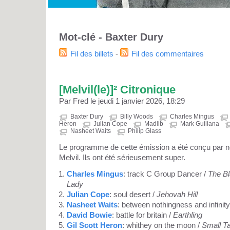
Mot-clé - Baxter Dury
Fil des billets
-
Fil des commentaires
[Melvil(le)]² Citronique
Par Fred le jeudi 1 janvier 2026, 18:29
Baxter Dury
Billy Woods
Charles Mingus
Heron
Julian Cope
Madlib
Mark Guiliana
Nasheet Waits
Philip Glass
Le programme de cette émission a été conçu par nos
Melvil. Ils ont été sérieusement super.
Charles Mingus
: track C Group Dancer /
The Bl
Lady
Julian Cope
: soul desert /
Jehovah Hill
Nasheet Waits
: between nothingness and infinity
David Bowie
: battle for britain /
Earthling
Gil Scott Heron
: whithey on the moon /
Small Ta