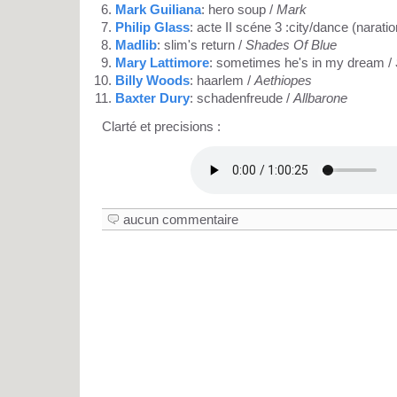
Mark Guiliana
: hero soup /
Mark
Philip Glass
: acte II scéne 3 :city/dance (naratio
Madlib
: slim's return /
Shades Of Blue
Mary Lattimore
: sometimes he's in my dream /
Billy Woods
: haarlem /
Aethiopes
Baxter Dury
: schadenfreude /
Allbarone
Clarté et precisions :
aucun commentaire