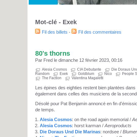
Mot-clé - Exek
Fil des billets
-
Fil des commentaires
80's thorns
Par Fred le dimanche 12 février 2023, 00:16
Alesia Cosmos
CIA Debutante
Die Doraus Un
Random
Exek
Goldblum
Nico
People S
The Faction
Valentina Magaletti
Les épines des eighties restent bien plantées dans l
également dans celles des musiciens de la seconde
Désolé pour Pat Benjamin annoncé en fin d'émissio
de temps.
Alesia Cosmos
: on the road again memorial /
Ae
Alesia Cosmos
: horst karman /
Aeroproducts
Die Doraus Und Die Marinas
: nordsee /
Blumen