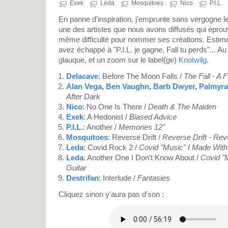
Exek
Leda
Mosquitoes
Nico
P.I.L.
En panne d'inspiration, j'emprunte sans vergogne le
une des artistes que nous avons diffusés qui épro
même difficulté pour nommer ses créations. Estim
avez échappé à "P.I.L. je gagne, Fall tu perds"... 
glauque, et un zoom sur le label(ge)
Knotwilg
.
Delacave
: Before The Moon Falls /
The Fall - A 
Alan Vega
,
Ben Vaughn
,
Barb Dwyer
,
Palmyra
After Dark
Nico
: No One Is There /
Death & The Maiden
Exek
: A Hedonist /
Biased Advice
P.I.L.
: Another /
Memories 12"
Mosquitoes
: Reverse Drift /
Reverse Drift - Re
Leda
: Covid Rock 2 /
Covid "Music" I Made With
Leda
: Another One I Don't Know About /
Covid "
Guitar
Destrifan
: Interlude /
Fantasies
Cliquez sinon y'aura pas d'son :