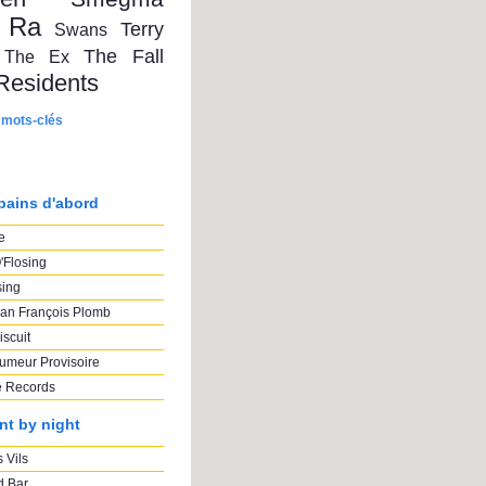
 Ra
Terry
Swans
The Fall
The Ex
Residents
 mots-clés
pains d'abord
e
'Flosing
sing
an François Plomb
iscuit
umeur Provisoire
e Records
nt by night
 Vils
 Bar