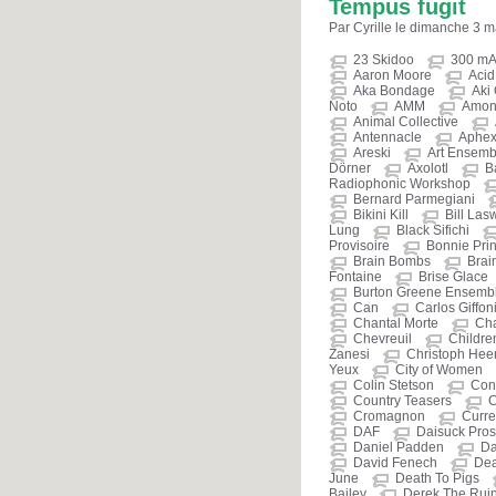
Tempus fugit
Par Cyrille le dimanche 3 
23 Skidoo
300 m
Aaron Moore
Aci
Aka Bondage
Aki
Noto
AMM
Amon
Animal Collective
Antennacle
Aphex
Areski
Art Ensemb
Dörner
Axolotl
B
Radiophonic Workshop
Bernard Parmegiani
Bikini Kill
Bill Las
Lung
Black Sifichi
Provisoire
Bonnie Prin
Brain Bombs
Brain
Fontaine
Brise Glace
Burton Greene Ensemb
Can
Carlos Giffon
Chantal Morte
Cha
Chevreuil
Childre
Zanesi
Christoph He
Yeux
City of Women
Colin Stetson
Cont
Country Teasers
C
Cromagnon
Curre
DAF
Daisuck Prost
Daniel Padden
Da
David Fenech
De
June
Death To Pigs
Bailey
Derek The Rui