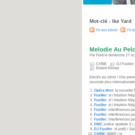
Mot-clé - Ike Yard
Fil des billets
-
Fil 
Melodie Au Pel
Par Fred le dimanche 27 oc
CHBB
DJ Fusiller
Robert Rental
Electro au citron ! Une pre
seconde plus internationale
Opéra Mort
: la nouvelle
Fusiller
: st /
Intuition Né
Fusiller
: st /
Intuition Né
Fusiller
: st /
Intuition Né
Fusiller
: interférences pa
Fusiller
: interférences pa
Fusiller
: interférences pa
DMZ
: justice spatiale 3 /
DJ Fusiller
: st (edit) /
Sac
CHBB
: NBKE /
st