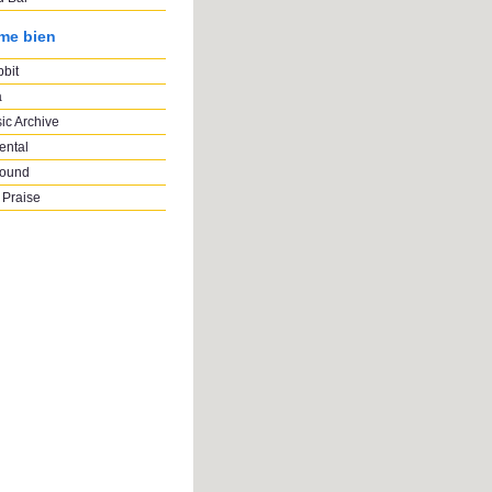
ime bien
bbit
a
ic Archive
ental
Sound
 Praise