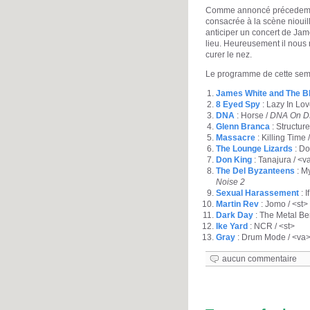
Comme annoncé précedemmen
consacrée à la scène niouil
anticiper un concert de Jam
lieu. Heureusement il nous 
curer le nez.
Le programme de cette sema
James White and The B
8 Eyed Spy
: Lazy In Lov
DNA
: Horse /
DNA On 
Glenn Branca
: Structure
Massacre
: Killing Time 
The Lounge Lizards
: Do
Don King
: Tanajura / <
The Del Byzanteens
: My
Noise 2
Sexual Harassement
: I
Martin Rev
: Jomo / <st>
Dark Day
: The Metal Be
Ike Yard
: NCR / <st>
Gray
: Drum Mode / <va
aucun commentaire