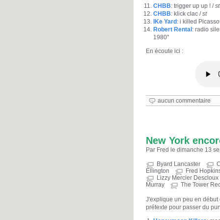
CHBB
: trigger up up ! /
st
CHBB
: klick clac /
st
IKe Yard
: i killed Picasso
Robert Rental
: radio sil
1980''
En écoute ici :
aucun commentaire
New York encor
Par Fred le dimanche 13 s
Byard Lancaster
C
Ellington
Fred Hopkin
Lizzy Mercier Descloux
Murray
The Tower Rec
J'explique un peu en début
prétexte pour passer du pun