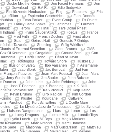
Doctor Mix the Remix
Dog Faced Hermans
Don
n
Download
E.A.R.
Edie Sedgwick
Einstürzende Neubauten
Èl-g
Enablers
Eric
eRikm
Esplendor Geometrico
Etant Donnés
eloublan
Evan Parker
Event Group
Ex Orkest
get
Family Battle Snake
Fantomas
Farmers
nnesz
Feromil
Final
Five Dollar Priest
nk Indians
Flying Saucer Attack
Foetus
France
oux
Fred Frith
French Doctors
Frustration
hon
Gate
Geins t Nait
Genesis P. Orridge
hédalia Tazartès
Ghosting
Giftig Wirklich !
Glands of External Secretion
Glenn Branca
GMS
Goz Of Kermeur
Gregaldur
Ground Zero
Gun
Harmonia
Harry Osono
Head of David
liac
Hototogisu
Howard Shore
Hüsker Dü
Illusion of Safety
Ilpo Vaisanen
In Aetername
laten
Jaap Blonk
Jac Berrocal
Jad Fair
n-François Pauvros
Jean-Marc Foussat
Jean-Marc
Jerry Goldsmith
Jim Sauter
John Butcher
hn Duncan
John Lurie
John Rehberger
John
e
Josh T. Pearson
K-Branding
K.K. Null
rlheinz Stockhausen
KaS Product
Keiji Haino
n
Kevin Drumm
Kiiro Radical
Kim Gordon
i-Grimo
Kluster
Kourgane
Kraftwerk
ern i Parohod
Kurt Schwitters
L Ocelle Mare
Dolcino
Le Mystère Jazz de Tombouctou
Le Syndicat
Liaisons Dangereuses
Liars
Loner
Los
ece
Lucky Dragons
Lucrate Milk
Lunatic Toys
d
Lydia Lunch
M. Bryo
Magik Markers
oto Kawabata
Marc Almond
Marc Chalosse
s de Sade
Masonna
Mats Gustafsson
Matthieu
ianchi
Melt Banana
Melted Men
Melvins