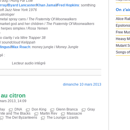
d dog /
Hung Far Low
rray
/
Byard Lancaster
/
Khan Jamal
/
Fred Hopkins
: somthing
On z'a
Loft Jazz New York 1976
strologer
Alice Ra
 metal spray cans /
The Fraternity Of Moonwalkers
 market god and her children /
The Fraternity Of Moonwalkers
Epsiloni
: herpes simplex /
Rosa Yemen
Free Mus
>
o clarity /
v/a Wire Trapper 38
Heavy M
 /
soundcloud Kelippah
Mutant 
Mingus/
/
Max Roach
: money jungle /
Money Jungle
Songs of
gé :
Lecteur audio intégré
dimanche 10 mars 2013
au citron
 mars 2013, 14:09
Day
DNA
Don King
Glenn Branca
Gray
ite and The Blacks
Martin Rev
Massacre
The Del Byzanteens
The Lounge Lizards