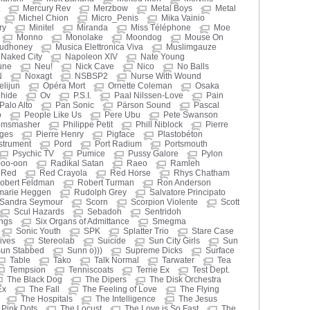
Mercury Rev
Merzbow
Metal Boys
Metal
Michel Chion
Micro_Penis
Mika Vainio
ry
Minitel
Miranda
Miss Téléphone
Moe
Monno
Monolake
Moondog
Mouse On
udhoney
Musica Elettronica Viva
Muslimgauze
Naked City
Napoleon XIV
Nate Young
une
Neu!
Nick Cave
Nico
No Balls
N
Noxagt
NSBSP2
Nurse With Wound
elijun
Opéra Mort
Ornette Coleman
Osaka
ihide
Ov
P.S.I.
Paal Nilssen-Love
Pain
Palo Alto
Pan Sonic
Pärson Sound
Pascal
o
People Like Us
Pere Ubu
Pete Swanson
omsmasher
Philippe Petit
Phill Niblock
Pierre
oges
Pierre Henry
Pigface
Plastobéton
nstrument
Pord
Port Radium
Portsmouth
Psychic TV
Pumice
Pussy Galore
Pylon
-oo-oon
Radikal Satan
Raeo
Ramleh
Red
Red Crayola
Red Horse
Rhys Chatham
obert Feldman
Robert Turman
Ron Anderson
marie Heggen
Rudolph Grey
Salvatore Principato
Sandra Seymour
Scorn
Scorpion Violente
Scott
Scul Hazards
Sebadoh
Sentridoh
ings
Six Organs of Admittance
Smegma
Sonic Youth
SPK
Splatter Trio
Stare Case
ives
Stereolab
Suicide
Sun City Girls
Sun
un Stabbed
Sunn o)))
Supreme Dicks
Surface
Table
Tako
Talk Normal
Tarwater
Tea
Tempsion
Tenniscoats
Terrie Ex
Test Dept.
The Black Dog
The Dipers
The Disk Orchestra
Ex
The Fall
The Feeling of Love
The Flying
The Hospitals
The Intelligence
The Jesus
Pink Dots
The Locust
The Love is So Fast
The