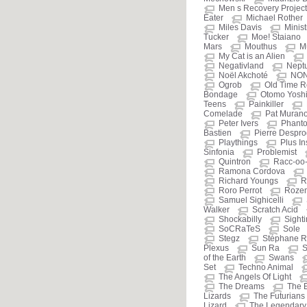
Men s Recovery Project
Eater
Michael Rother
Miles Davis
Minist
Tucker
Moe! Staiano
Mars
Mouthus
M
My Cat is an Alien
Negativland
Nept
Noël Akchoté
NO
Ogrob
Old Time R
Bondage
Otomo Yosh
Teens
Painkiller
Comelade
Pat Muran
Peter Ivers
Phant
Bastien
Pierre Despr
Playthings
Plus I
Sinfonia
Problemist
Quintron
Racc-oo
Ramona Cordova
Richard Youngs
R
Roro Perrot
Roze
Samuel Sighicelli
Walker
Scratch Acid
Shockabilly
Sight
SoCRaTeS
Sole
Stegz
Stéphane R
Plexus
Sun Ra
S
of the Earth
Swans
Set
Techno Animal
The Angels Of Light
The Dreams
The 
Lizards
The Futurians
Lizard
The Legendary 