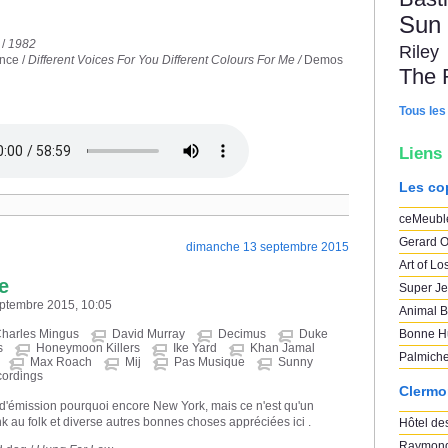
Sun
 /
1982
Riley
ence /
Different Voices For You Different Colours For Me /
Demos
The 
Tous les
Liens
Les co
ceMeubl
Gerard O
dimanche 13 septembre 2015
Art of Lo
e
Super Je
eptembre 2015, 10:05
Animal B
harles Mingus
David Murray
Decimus
Duke
Bonne H
s
Honeymoon Killers
Ike Yard
Khan Jamal
Palmich
Max Roach
Mij
Pas Musique
Sunny
ordings
Clermo
 d'émission pourquoi encore New York, mais ce n'est qu'un
k au folk et diverse autres bonnes choses appréciées ici .
Hôtel des
Raymond