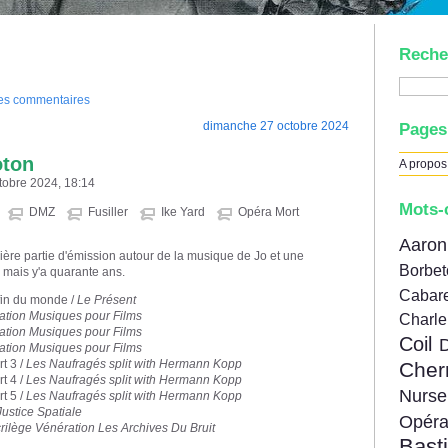
Reche
des commentaires
dimanche 27 octobre 2024
Pages
oton
A propos
tobre 2024, 18:14
Mots-
DMZ
Fusiller
Ike Yard
Opéra Mort
Aar
mière partie d'émission autour de la musique de Jo et une
Borbe
 mais y'a quarante ans.
Cabare
 fin du monde /
Le Présent
gation Musiques pour Films
Charl
gation Musiques pour Films
Coil
gation Musiques pour Films
rt 3 /
Les Naufragés split with Hermann Kopp
Cher
rt 4 /
Les Naufragés split with Hermann Kopp
Nur
rt 5 /
Les Naufragés split with Hermann Kopp
Justice Spatiale
Opér
rilège Vénération Les Archives Du Bruit
Bast