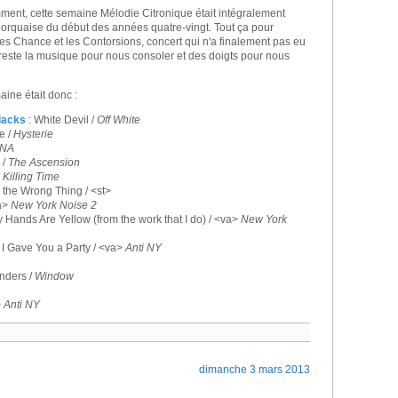
t, cette semaine Mélodie Citronique était intégralement
lorquaise du début des années quatre-vingt. Tout ça pour
es Chance et les Contorsions, concert qui n'a finalement pas eu
reste la musique pour nous consoler et des doigts pour nous
ine était donc :
lacks
: White Devil /
Off White
e /
Hysterie
DNA
 /
The Ascension
/
Killing Time
 the Wrong Thing / <st>
va>
New York Noise 2
 Hands Are Yellow (from the work that I do) / <va>
New York
f I Gave You a Party / <va>
Anti NY
nders /
Window
>
Anti NY
dimanche 3 mars 2013