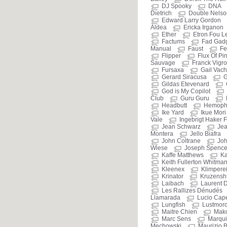
DJ Spooky
DNA
Dietrich
Double Nelso
Edward Larry Gordon
Aldea
Ericka Irganon
Ether
Etron Fou L
Factums
Fad Gad
Manual
Faust
Fe
Flipper
Flux Of Pi
Sauvage
Franck Vigr
Fursaxa
Gail Vac
Gerard Siracusa
G
Gildas Etevenard
God is My Copilot
Club
Guru Guru
Headbutt
Hemophi
Ike Yard
Ikue Mori
Vale
Ingebrigt Haker F
Jean Schwarz
Jea
Montera
Jello Biafra
John Coltrane
Jo
Wiese
Joseph Spenc
Kaffe Matthews
Ka
Keith Fullerton Whitma
Kleenex
Klimpere
Krinator
Kruzensht
Laibach
Laurent 
Les Rallizes Dénudés
Llamarada
Lucio Cap
Lungfish
Lustmor
Maitre Chien
Mak
Marc Sens
Marqui
Mechowski
Maurizio B