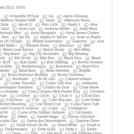
mars 2013, 19:05
A
A Handful Of Dust
Aa
Aaron Dilloway
d Mothers Temple SWR
Adult
Afternoon Penis
 Onda
Akosh S
Alan Licht
Aleph-1
Alva
 Düül
Anal Cunt
Andreas Martin
Andy Moor
Animals Men
Anna Mouglalis
Anne James Chaton
 Twin
Api Uiz
Apples In Stereo
Arab on Radar
le Of Chicago
Athletic Automaton
Autechre
Axel
aké Baké !
Bastard Noise
Bauhaus
BBC
Bebe Louis Barron
Beirut Slump
Ben Miller
Big Black
Big City Orchestra
Big Whiskey
well
Bill Orcutt
Billy Bao
Black Dice
Black
Blurt
Bob Dylan
Bob Ostertag
Bonne Humeur
ce Billy
Borbetomagus
Boredoms
Boyd Rice
ticket
Brast Burn
Brian Harnetty
Brigitte
Bruce Anderson Brutality
Bruno Chevillon
le
BusRatch
Bz Bz Ueu
Cabaret Voltaire
i
Carter Thornton
Carter Tutti Void
ceMeuble
rlemagne Palestine
Charles de Goal
Chaw Mank
n s Hospital
Chris Corsano Mick Flower Duo
Christian
eman
Chrome
Circle
Circle X
Circuit Des
Clint Ruin
Coil
Colin McLean
Colin Potter
rolled Bleeding
Cop Shoot Cop
Cosey Fanni Tutti
rash Course In Science
Crass
CroMagnon
nt 93
Curse of the Golden Vampire
Cut Hands
itute
Dälek
Daniel Higgs
Daniel Johnston
nielle Dax
Danny the Dressmakers
Daphne Oram
ad C
Dead Voices On Air
Dead White
Death in
Degeneration
Deity Guns
Delta 5
Derek
ns
Devo
Dial
Die Haut
Die Tödliche Doris