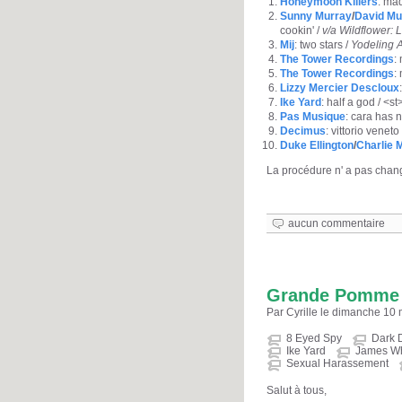
Honeymoon Killers
: ma
Sunny Murray
/
David Mu
cookin' /
v/a Wildflower: 
Mij
: two stars /
Yodeling A
The Tower Recordings
:
The Tower Recordings
:
Lizzy Mercier Descloux
Ike Yard
: half a god / <st
Pas Musique
: cara has n
Decimus
: vittorio veneto
Duke Ellington
/
Charlie 
La procédure n' a pas chan
aucun commentaire
Grande Pomme 
Par Cyrille le dimanche 10
8 Eyed Spy
Dark 
Ike Yard
James Wh
Sexual Harassement
Salut à tous,