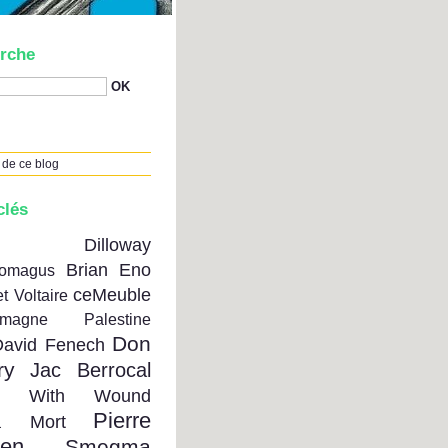
rche
 de ce blog
clés
on Dilloway
Brian Eno
tomagus
ceMeuble
t Voltaire
emagne Palestine
Don
David Fenech
ry
Jac Berrocal
se With Wound
Pierre
a Mort
ien
Smegma