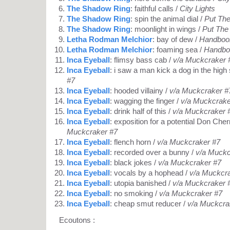
The Shadow Ring
: faithful calls /
City Lights
The Shadow Ring
: spin the animal dial /
Put The
The Shadow Ring
: moonlight in wings /
Put The 
Letha Rodman Melchior
: bay of dew /
Handbook
Letha Rodman Melchior
: foaming sea /
Handbo
Inca Eyeball
: flimsy bass cab /
v/a Muckcraker 
Inca Eyeball
: i saw a man kick a dog in the high 
#7
Inca Eyeball
: hooded villainy /
v/a Muckcraker #
Inca Eyeball
: wagging the finger /
v/a Muckcrake
Inca Eyeball
: drink half of this /
v/a Muckcraker 
Inca Eyeball
: exposition for a potential Don Che
Muckcraker #7
Inca Eyeball
: flench horn /
v/a Muckcraker #7
Inca Eyeball
: recorded over a bunny /
v/a Muckc
Inca Eyeball
: black jokes /
v/a Muckcraker #7
Inca Eyeball
: vocals by a hophead /
v/a Muckcr
Inca Eyeball
: utopia banished /
v/a Muckcraker 
Inca Eyeball
: no smoking /
v/a Muckcraker #7
Inca Eyeball
: cheap smut reducer /
v/a Muckcra
Ecoutons :