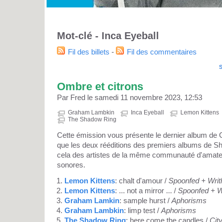
Mot-clé - Inca Eyeball
Fil des billets
-
Fil des commentaires
Ombre et citrons
Par Fred le samedi 11 novembre 2023, 12:53
Graham Lambkin
Inca Eyeball
Lemon Kittens
The Shadow Ring
Cette émission vous présente le dernier album de
que les deux rééditions des premiers albums de S
cela des artistes de la même communauté d'amateu
sonores.
Lemon Kittens
: chalt d'amour /
Spoonfed + Writ
Lemon Kittens
: ... not a mirror ... /
Spoonfed + W
Graham Lamkin
: sample hurst /
Aphorisms
Graham Lambkin
: limp test /
Aphorisms
The Shadow Ring
: here come the candles /
Cit