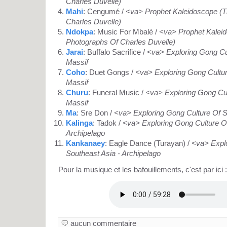
Charles Duvelle)
Mahi
: Cengumé /
<va> Prophet Kaleidoscope (
Charles Duvelle)
Ndokpa
: Music For Mbalé /
<va> Prophet Kalei
Photographs Of Charles Duvelle)
Jarai
: Buffalo Sacrifice /
<va> Exploring Gong Cul
Massif
Coho
: Duet Gongs /
<va> Exploring Gong Cultur
Massif
Churu
: Funeral Music /
<va> Exploring Gong Cul
Massif
Ma
: Sre Don /
<va> Exploring Gong Culture Of S
Kalinga
: Tadok /
<va> Exploring Gong Culture Of
Archipelago
Kankanaey
: Eagle Dance (Turayan) /
<va> Explo
Southeast Asia - Archipelago
Pour la musique et les bafouillements, c'est par ici :
aucun commentaire