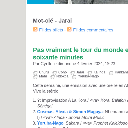
Mot-clé - Jarai
Fil des billets
-
Fil des commentaires
Pas vraiment le tour du monde en
soixante minutes
Par Cyrille le dimanche 4 février 2024, 19:23
Churu
Coho
Jarai
Kalinga
Kankan
Mahi
Ndokpa
Yoruba-Nago
Cette semaine, une émission avec une oreille en Afri
Vive la stéréo :
?
: Improvisation A La Kora /
<va> Kora, Balafon
Sénégal
Cosmas, Alexia & Simon Magaya
: Nhemamusos
I) /
<va> Africa - Shona Mbira Music
Yoruba-Nago
: Sakara /
<va> Prophet Kaleidosc