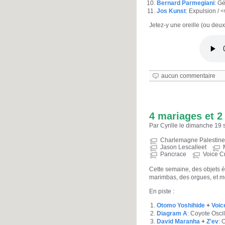
Bernard Parmegiani
: G
Jos Kunst
: Expulsion /
<
Jetez-y une oreille (ou deux)
aucun commentaire
4 mariages et 2
Par Cyrille le dimanche 19
Charlemagne Palestine
Jason Lescalleet
Pancrace
Voice C
Cette semaine, des objets é
marimbas, des orgues, et m
En piste :
Otomo Yoshihide
+
Voic
Diagram A
: Coyote Oscil
David Maranha
+
Z'ev
: 