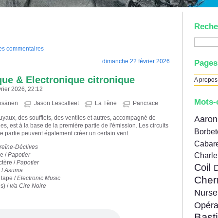
Reche
des commentaires
dimanche 22 février 2026
Pages
ue & Electronique citronique
A propos
rier 2026, 22:12
Mots-
äisänen
Jason Lescalleet
La Tène
Pancrace
Aar
 tuyaux, des soufflets, des ventilos et autres, accompagné de
es, est à la base de la première partie de l'émission. Les circuits
Borbe
 partie peuvent également créer un certain vent.
Cabare
eïne-Déclives
e /
Papotier
Charl
ctère /
Papotier
Coil
 /
Asuma
Cher
s tape /
Electronic Music
s) /
v/a Cire Noire
Nur
Opér
Bast