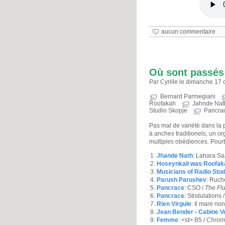
aucun commentaire
Où sont passés 
Par Cyrille le dimanche 17 
Bernard Parmegiani
Roofakah
Jahnde Nat
Studio Skopje
Pancra
Pas mal de variété dans la 
à anches traditionels, un o
multiples obédiences. Pourta
Jhande Nath
: Lahara S
Hoseynkali was Roofak
Musicians of Radio Stud
Parush Parushev
: Ruch
Pancrace
: CSO /
The Fl
Pancrace
: Stridulations 
Rien Virgule
: Il mare no
Jean Bender
-
Cabine V
Femme
: <st> B5 /
Chrom