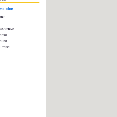
ime bien
bbit
a
ic Archive
ental
Sound
 Praise