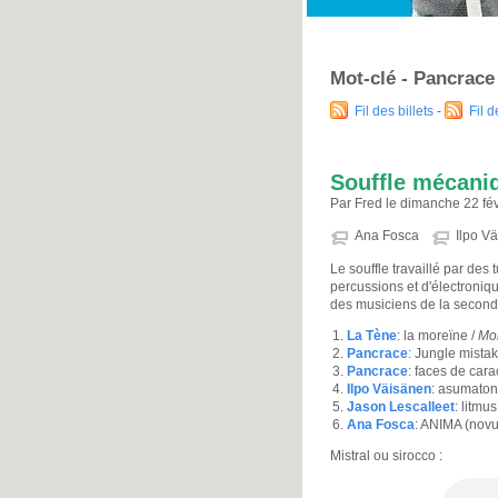
Mot-clé - Pancrace
Fil des billets
-
Fil 
Souffle mécaniq
Par Fred le dimanche 22 fév
Ana Fosca
Ilpo V
Le souffle travaillé par des
percussions et d'électroniqu
des musiciens de la seconde
La Tène
: la moreïne /
Mor
Pancrace
: Jungle mistak
Pancrace
: faces de cara
Ilpo Väisänen
: asumaton
Jason Lescalleet
: litmu
Ana Fosca
: ANIMA (novu
Mistral ou sirocco :