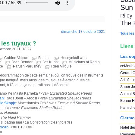
Sun
Riley
The 
dimanche 17 octobre 2021
Tous les
les tuyaux ?
Liens
octobre 2021, 18:27
Les co
Cabine Volcan
Femme
Hoseynkali was
h
Jean Bender
Jos Kunst
Musicians of Radio
ceMeubl
ce
Parush Parushev
Rien Virgule
Gerard O
programmation de cette semaine, où l'on trouve des instruments
Art of Lo
rgue trafiqué, mais aussi des musiques électroniques de
nt, à l'écoute ça ne parait pas si décousu.
Super Je
aamp Ke Masta Karneka /
<va> Excavated Shellac Reeds
Animal B
ah
: Raqs Jooli – Aroosi /
<va> Excavated Shellac Reeds
Bonne H
io Skopje
: Macedonsko Oro /
<va> Excavated Shellac Reeds
Palmich
enitsa /
<va> Excavated Shellac Reeds
uid Hammer
/
The Fluid Hammer
Clermo
n si bagna mai /
La Consolation Des Violettes
olcan
: <st> B1 /
<st>
Hôtel des
a
Raymond