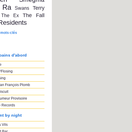
 Ra
Terry
Swans
The Fall
The Ex
Residents
 mots-clés
pains d'abord
e
'Flosing
sing
an François Plomb
iscuit
umeur Provisoire
e Records
nt by night
 Vils
 Bar