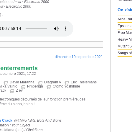
énérique /
<va> Electronic 2000
va> Electronic 2000
On z'a
 :
Alice Ra
Epsiloni
Free Mus
Heavy M
Mutant 
Songs of
dimanche 19 septembre 2021
 enterrements
 septembre 2021, 17:22
David Maranha
Diagram A
Eric Thielemans
Mika Vainio
Nmperign
Otomo Yoshihide
rack
Z ev
lectroniques détournés de leur fonction première, des
ême du piano, ho ho !
e Crack
: @@@5 /
Bits, Bots And Signs
lation /
Your Object
Obsidiana (edit) /
Obsidiana