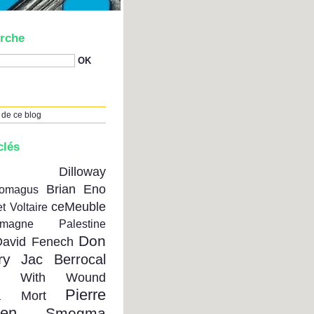
rche
 de ce blog
clés
on Dilloway
Brian Eno
tomagus
ceMeuble
t Voltaire
emagne Palestine
Don
David Fenech
ry
Jac Berrocal
se With Wound
Pierre
a Mort
ien
Smegma