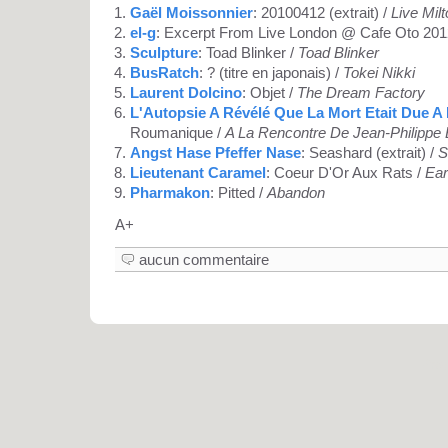
Gaël Moissonnier
: 20100412 (extrait) /
Live Mil
el-g
: Excerpt From Live London @ Cafe Oto 201
Sculpture
: Toad Blinker /
Toad Blinker
BusRatch
: ? (titre en japonais) /
Tokei Nikki
Laurent Dolcino
: Objet /
The Dream Factory
L'Autopsie A Révélé Que La Mort Etait Due A
Roumanique /
A La Rencontre De Jean-Philippe 
Angst Hase Pfeffer Nase
: Seashard (extrait) /
S
Lieutenant Caramel
: Coeur D'Or Aux Rats /
Ear
Pharmakon
: Pitted /
Abandon
A+
aucun commentaire
Pro