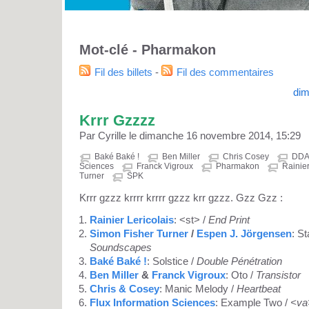
Mot-clé - Pharmakon
Fil des billets
-
Fil des commentaires
dim
Krrr Gzzzz
Par Cyrille le dimanche 16 novembre 2014, 15:29
Baké Baké !
Ben Miller
Chris Cosey
DD
Sciences
Franck Vigroux
Pharmakon
Rainier
Turner
SPK
Krrr gzzz krrrr krrrr gzzz krr gzzz. Gzz Gzz :
Rainier Lericolais
: <st> /
End Print
Simon Fisher Turner
/
Espen J. Jörgensen
: St
Soundscapes
Baké Baké !
: Solstice /
Double Pénétration
Ben Miller
&
Franck Vigroux
: Oto /
Transistor
Chris & Cosey
: Manic Melody /
Heartbeat
Flux Information Sciences
: Example Two /
<va