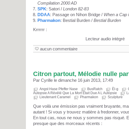
Compilation 2000 AD
SPK
: Satori /
London 82-83
DDAA
: Passage on Nihon Bridge /
When a Cap i
Pharmakon
: Bestial Burden /
Bestial Burden
Krrrrrr :
Lecteur audio intégré
aucun commentaire
Citron partout, Mélodie nulle part
Par Cyrille le dimanche 16 juin 2013, 17:49
Angst Hase Pfeffer Nase
BusRatch
Èl-g
Autopsie A Révélé Que La Mort Etait Due A L Autopsie
L
Lieutenant Caramel
Pharmakon
Sculpture
Que voilà une émission pas vraiment bruyante, ma
autant ! Si vous y trouvez matière à fredonner, vous
En tout cas, nous ne nous y sommes pas risqué. Et p
presque que des morceaux récents :